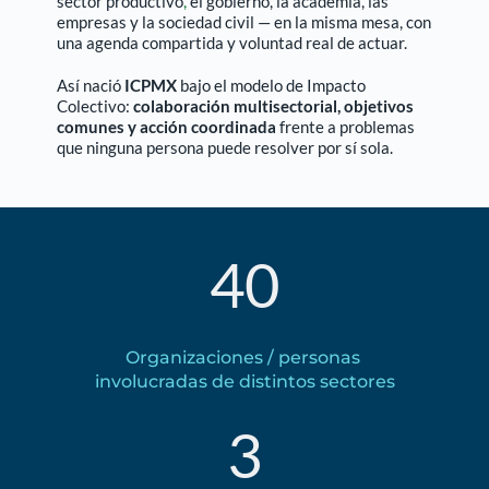
sector productivo
,
 el gobierno, la academia, las 
empresas y la sociedad civil — en la misma mesa, con 
una agenda compartida y voluntad real de actuar. 
Así nació 
ICPMX
 bajo el modelo de Impacto 
Colectivo: 
colaboración multisectorial, objetivos 
comunes y acción coordinada 
frente a problemas 
que ninguna persona puede resolver por sí sola.
40
Organizaciones / personas 
involucradas de distintos sectores
3