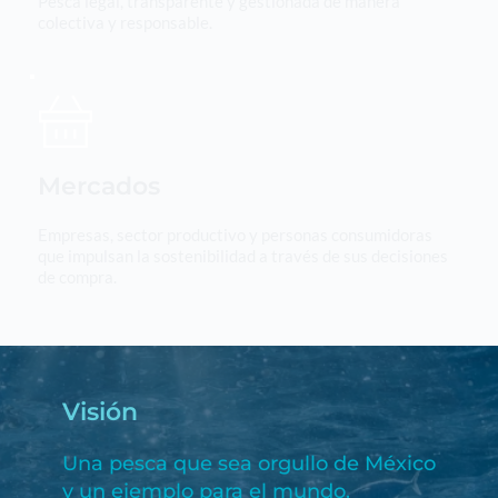
Pesca legal, transparente y gestionada de manera 
colectiva y responsable.
Mercados
Empresas, sector productivo y personas consumidoras 
que impulsan la sostenibilidad a través de sus decisiones 
de compra.
Visión
Una pesca que sea orgullo de México 
y un ejemplo para el mundo.