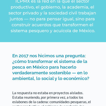
ICPMX es la red en la que el sector 
productivo, el gobierno, la academia, el 
sector privado y la sociedad civil trabajan 
juntos — no para pensar igual, sino para 
construir acuerdos que transformen el 
sistema pesquero y acuícola de México.
En 2017 nos hicimos una pregunta: 
¿cómo transformar el sistema de la 
pesca en México para hacerlo 
verdaderamente sostenible — en lo 
ambiental, lo social y lo económico?
La respuesta no estaba en proyectos aislados. 
Estaba reuniendo, por primera vez, a todos los 
eslabones de la cadena: comunidades pesqueras, el 