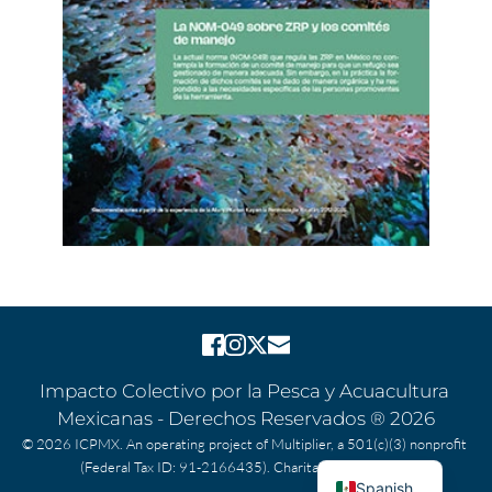
Impacto Colectivo por la Pesca y Acuacultura 
Mexicanas - 
Derechos Reservados ® 2026
© 2026 ICPMX. An operating project of 
Multiplier
, a 501(c)(3) nonprofit 
(Federal Tax ID: 91-2166435). 
Charitable disclosures
.
Spanish